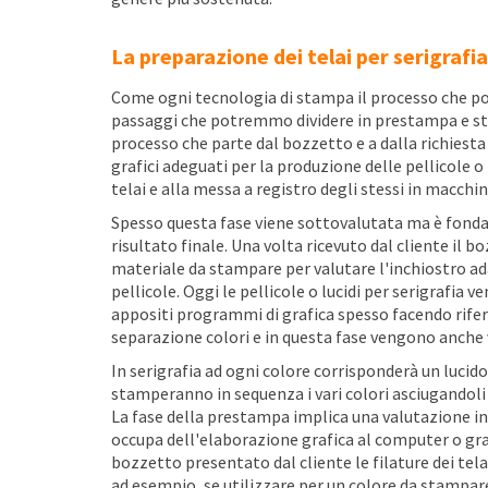
La preparazione dei telai per serigrafia
Come ogni tecnologia di stampa il processo che po
passaggi che potremmo dividere in prestampa e st
processo che parte dal bozzetto e a dalla richiesta d
grafici adeguati per la produzione delle pellicole o 
telai e alla messa a registro degli stessi in macchi
Spesso questa fase viene sottovalutata ma è fonda
risultato finale. Una volta ricevuto dal cliente il
materiale da stampare per valutare l'inchiostro ad
pellicole. Oggi le pellicole o lucidi per serigrafi
appositi programmi di grafica spesso facendo rifer
separazione colori e in questa fase vengono anche 
In serigrafia ad ogni colore corrisponderà un lucido
stamperanno in sequenza i vari colori asciugandoli
La fase della prestampa implica una valutazione i
occupa dell'elaborazione grafica al computer o gra
bozzetto presentato dal cliente le filature dei telai
ad esempio, se utilizzare per un colore da stampare 