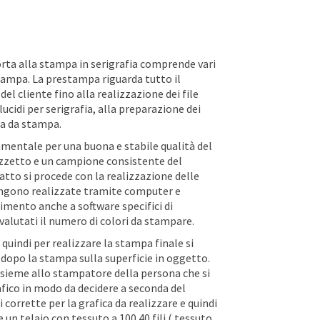
rta alla stampa in serigrafia comprende vari
ampa. La prestampa riguarda tutto il
el cliente fino alla realizzazione dei file
lucidi per serigrafia, alla preparazione dei
na da stampa.
mentale per una buona e stabile qualità del
 bozzetto e un campione consistente del
atto si procede con la realizzazione delle
a vengono realizzate tramite computer e
imento anche a software specifici di
valutati il numero di colori da stampare.
 quindi per realizzare la stampa finale si
 dopo la stampa sulla superficie in oggetto.
nsieme allo stampatore della persona che si
fico in modo da decidere a seconda del
 corrette per la grafica da realizzare e quindi
un telaio con tessuto a 100.40 fili ( tessuto