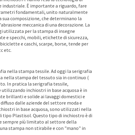
 industriale. È importante a riguardo, fare
parametri fondamentali, unito naturalmente
 la sua composizione, che determinano la
ll'abrasione meccanica di una decorazione. La
ggi utilizzata per la stampa di insegne
ate e specchi, mobili, etichette di sicurezza,
biciclette e caschi, scarpe, borse, tende per
c etc.
fia nella stampa tessile. Ad oggi la serigrafia
ata nella stampa del tessuto sia in continuo (
to. In pratica la serigrafia tessile,
tilizzando inchiostri in base acquosa è in
 brillanti e solide ai lavaggi domestici e
diffuso dalle aziende del settore moda e
hiostri in base acquosa, sono utilizzati nella
 tipo Plastisol. Questo tipo di inchiostro è di
e sempre più limitato al settore della
 una stampa non stirabile e con "mano" in