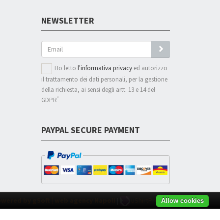
NEWSLETTER
GO
Ho letto
l'informativa privacy
ed autorizzo
il trattamento dei dati personali, per la gestione
della richiesta, ai sensi degli artt. 13 e 14 del
*
GDPR
PAYPAL SECURE PAYMENT
wered by gSoft | web agency Napoli
|
uShirtProject
Allow cookies