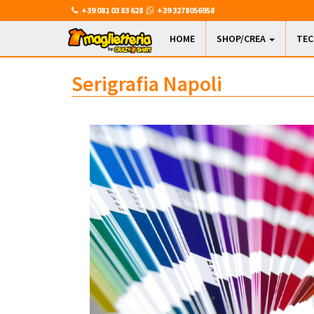
+39 081 03 83 628
+39 3278056958
HOME
SHOP/CREA
TE
Serigrafia Napoli