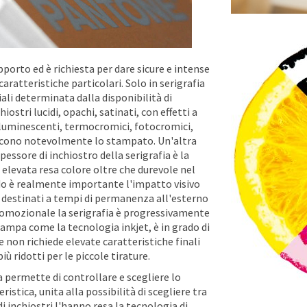
pporto ed è richiesta per dare sicure e intense
caratteristiche particolari. Solo in serigrafia
li determinata dalla disponibilità di
stri lucidi, opachi, satinati, con effetti a
i, luminescenti, termocromici, fotocromici,
siscono notevolmente lo stampato. Un'altra
spessore di inchiostro della serigrafia è la
 elevata resa colore oltre che durevole nel
ndo è realmente importante l'impatto visivo
 destinati a tempi di permanenza all'esterno
romozionale la serigrafia è progressivamente
tampa come la tecnologia inkjet, è in grado di
 non richiede elevate caratteristiche finali
 ridotti per le piccole tirature.
a permette di controllare e scegliere lo
istica, unita alla possibilità di scegliere tra
inchiostri l'hanno resa la tecnologia di