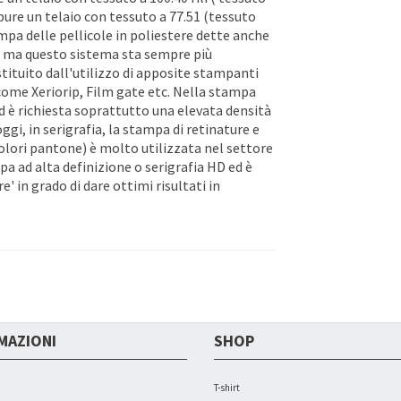
pure un telaio con tessuto a 77.51 (tessuto
ampa delle pellicole in poliestere dette anche
tà ma questo sistema sta sempre più
ituito dall'utilizzo di apposite stampanti
a come Xeriorip, Film gate etc. Nella stampa
ed è richiesta soprattutto una elevata densità
gi, in serigrafia, la stampa di retinature e
olori pantone) è molto utilizzata nel settore
pa ad alta definizione o serigrafia HD ed è
 in grado di dare ottimi risultati in
MAZIONI
SHOP
T-shirt