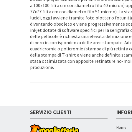
a 100x100 fili a cm con diametro filo 40 micron) op
77x77 fili a cm con diametro filo 51 micron). La st
lucidi, oggi avviene tramite foto plotter o fotuni
diventando obsoleto e viene progressivamente sost
inkjet dotate di software specifici per la serigrafi
delle pellicole è richiesta una elevata definizione 
di nero in corrispondenza delle aree stampate. Ad og
quadricromie o policromie (stampa di più retini a c
della stampa di T-shirt e viene anche definita stam
stata ottimizzata con apposite retinature no-moire'
produzione.
SERVIZIO CLIENTI
INFOR
Home