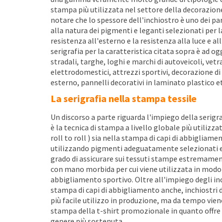
stampa più utilizzata nel settore della decorazione
notare che lo spessore dell'inchiostro è uno dei 
alla natura dei pigmenti e leganti selezionati per
resistenza all'esterno e la resistenza alla luce e a
serigrafia per la caratteristica citata sopra è ad o
stradali, targhe, loghi e marchi di autoveicoli, vetr
elettrodomestici, attrezzi sportivi, decorazione di 
esterno, pannelli decorativi in laminato plastico et
La serigrafia nella stampa tessile
Un discorso a parte riguarda l'impiego della serigra
è la tecnica di stampa a livello globale più utilizz
roll to roll ) sia nella stampa di capi di abbigliamen
utilizzando pigmenti adeguatamente selezionati e u
grado di assicurare sui tessuti stampe estremamente
con mano morbida per cui viene utilizzata in modo 
abbigliamento sportivo. Oltre all'impiego degli inc
stampa di capi di abbigliamento anche, inchiostri di
più facile utilizzo in produzione, ma da tempo vien
stampa della t-shirt promozionale in quanto offre
genere più sostenuta.