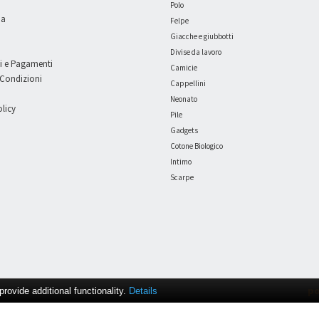
Polo
ia
Felpe
Giacche e giubbotti
Divise da lavoro
i e Pagamenti
Camicie
 Condizioni
Cappellini
Neonato
licy
Pile
Gadgets
Cotone Biologico
Intimo
Scarpe
po
ovide additional functionality.
Details