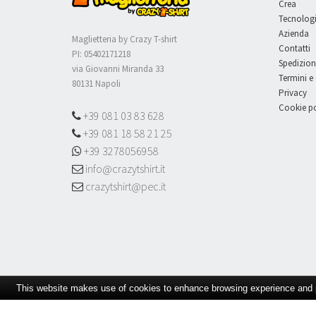
Crea
Tecnolog
Azienda
Maglietteria by Crazy T-shirt
Contatti
PI: 05402171218
Spedizion
via Giovanni Miranda 33
Termini e
80131 Napoli
Privacy
Cookie po
+39 081 03 83 628
+39 081 18 58 21 25
+39 3278056958
info@crazytshirt.it
crazytshirt@pec.it
© Maglietteria by Crazy T-shirt
This website makes use of cookies to enhance browsing experience and pr