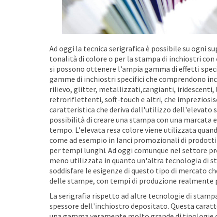
Ad oggi la tecnica serigrafica è possibile su ogni su
tonalità di colore o per la stampa di inchiostri con 
si possono ottenere l'ampia gamma di effetti specia
gamme di inchiostri specifici che comprendono inchio
rilievo, glitter, metallizzati,cangianti, iridescent
retroriflettenti, soft-touch e altri, che imprezio
caratteristica che deriva dall'utilizzo dell'elevato 
possibilità di creare una stampa con una marcata e
tempo. L'elevata resa colore viene utilizzata qua
come ad esempio in lanci promozionali di prodotti
per tempi lunghi. Ad oggi comunque nel settore p
meno utilizzata in quanto un'altra tecnologia di s
soddisfare le esigenze di questo tipo di mercato che
delle stampe, con tempi di produzione realmente più
La serigrafia rispetto ad altre tecnologie di stamp
spessore dell'inchiostro depositato. Questa caratter
una gamma veramente molto grande di tipologie di 