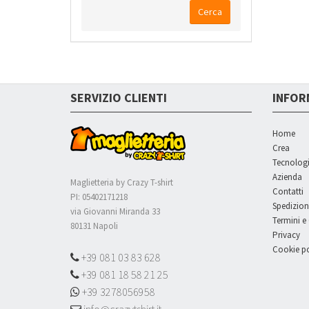
Cerca
SERVIZIO CLIENTI
INFOR
Home
Crea
Tecnolog
Azienda
Maglietteria by Crazy T-shirt
Contatti
PI: 05402171218
Spedizion
via Giovanni Miranda 33
Termini e
80131 Napoli
Privacy
Cookie po
+39 081 03 83 628
+39 081 18 58 21 25
+39 3278056958