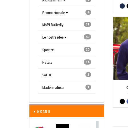
Asciugamani
9
Promozionale
11
MAPI Butterfly
49
Le nostre idee
10
Sport
14
Natale
5
SALDI
1
Made in africa
BRAND