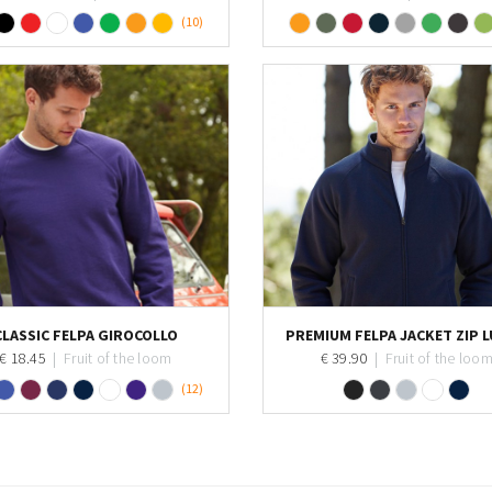
(10)
Personalizza
Personalizza
CLASSIC FELPA GIROCOLLO
PREMIUM FELPA JACKET ZIP 
€ 18.45
|
Fruit of the loom
€ 39.90
|
Fruit of the loo
(12)