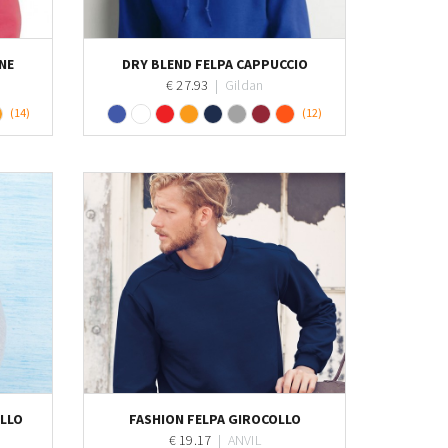
Personalizza
NE
DRY BLEND FELPA CAPPUCCIO
€ 27.93
|
Gildan
(14)
(12)
Personalizza
OLLO
FASHION FELPA GIROCOLLO
€ 19.17
|
ANVIL