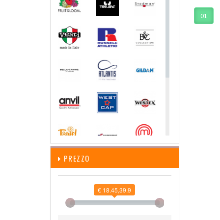
01
PREZZO
€ 18.45,39.9