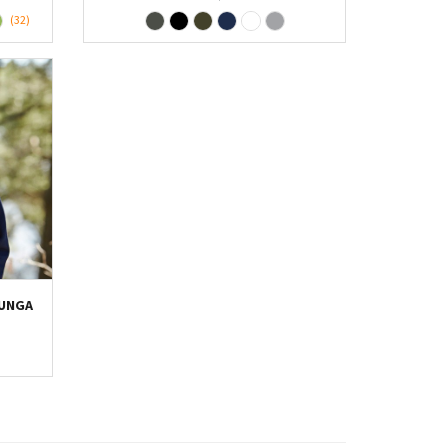
(32)
LUNGA
m