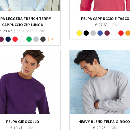
Personalizza
Personalizza
LPA LEGGERA FRENCH TERRY
FELPA CAPPUCCIO E TASCO
CAPPUCCIO ZIP LUNGA
€ 27.69
|
B&C
€ 28.47
|
Fruit of the loom
(10)
Personalizza
Personalizza
FELPA GIROCOLLO
HEAVY BLEND FELPA GIROC
€ 19.41
|
B&C
€ 20.25
|
Gildan