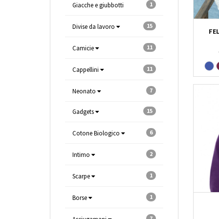
1
Giacche e giubbotti
15
Divise da lavoro
FE
11
Camicie
11
Cappellini
7
Neonato
15
Gadgets
6
Cotone Biologico
2
Intimo
1
Scarpe
1
Borse
7