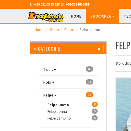
+39 081 03 83 628
+39 3278056958
HOME
SHOP/CREA
TE
Home
Shop
Felpe
Felpe uomo
FELP
CATEGORIE
8
prodott
45
T-shirt
14
Polo
18
Felpe
8
Felpe uomo
5
Felpe donna
5
Felpe bambino